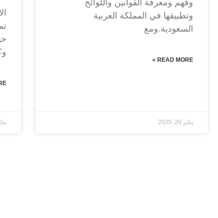
وفهم ومعرفة القوانين واللوائح
ال
وتطبيقها في المملكة العربية
تم
السعودية.ومع
حي
وك
READ MORE »
 »
يناير 20, 2025
يناير 20